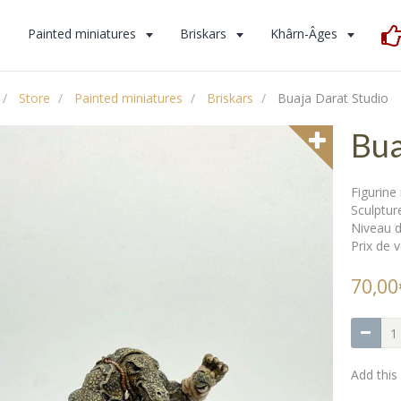
s
Painted miniatures
Briskars
Khârn-Âges
Store
Painted miniatures
Briskars
Buaja Darat Studio
Bua
Figurine
Sculpture
Niveau d
Prix de v
70,00
Add this