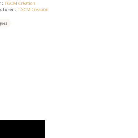
 :
TGCM Création
turer :
TGCM Création
ques