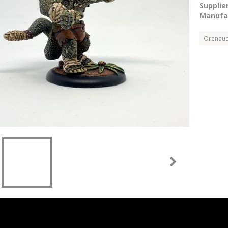
Supplier
Manufac
Orenau