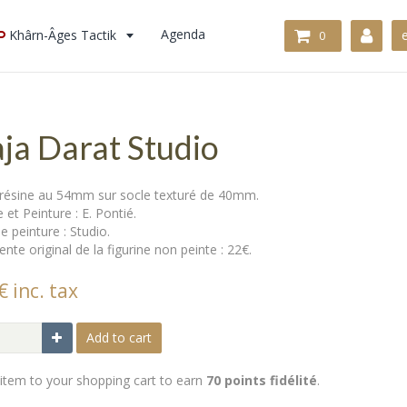
Khârn-Âges Tactik
Agenda
0
ja Darat Studio
 résine au 54mm sur socle texturé de 40mm.
 et Peinture : E. Pontié.
e peinture : Studio.
ente original de la figurine non peinte : 22€.
€ inc. tax
Add to cart
 item to your shopping cart to earn
70 points fidélité
.