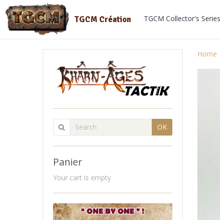
TGCM Collector's Serie
TGCM Création
Home
OK
Panier
Your cart is empty