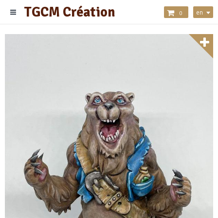
TGCM Création
en
0