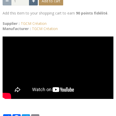
Add to cart
Add this item to your shopping cart to earn
90 points fidélité
.
Supplier :
TGCM Création
Manufacturer :
TGCM Création