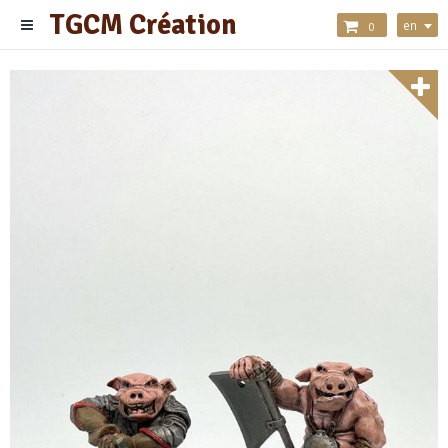
TGCM Création
en
0