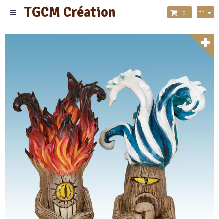
TGCM Création
fr
0