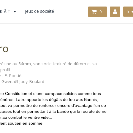
K-Â T
Jeux de société
fr
0
ro
 résine au 54mm, son socle texturé de 40mm et sa
profil.
 : E. Pontié.
: Gwenaël Jouy-Boulard
ne Constitution et d'une carapace solides comme tous
énères, Latro apporte les dégâts de feu aux Bannis,
tout va permettre de renforcer encore d'avantage l'un de
arses tout en permettant à la bande qui le recrute de ne
r au combat le ventre vide...
lent soutien en somme!