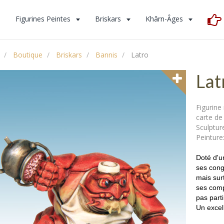
s
Figurines Peintes
Briskars
Khârn-Âges
Boutique
Briskars
Bannis
Latro
Lat
Figurine
carte de 
Sculpture
Peinture
Doté d'u
ses cong
mais sur
ses comp
pas parti
Un excel