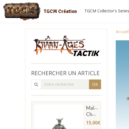
TGCM Collector's Serie
TGCM Création
Accueil
RECHERCHER UN ARTICLE
OK
Maître
Chevachier
15,00€
TTC