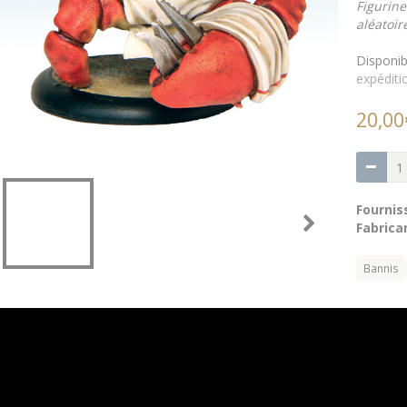
Figurin
aléatoir
Disponibi
expéditi
20,00
Fournis
Fabrican
Bannis