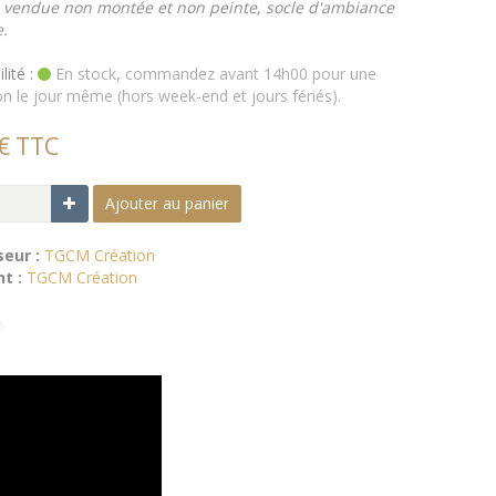
e vendue non montée et non peinte, socle d'ambiance
e.
lité :
En stock, commandez avant 14h00 pour une
on le jour même (hors week-end et jours fériés).
€ TTC
Ajouter au panier
seur :
TGCM Création
t :
TGCM Création