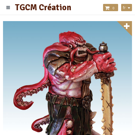
TGCM Création
fr
0