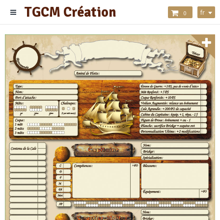
TGCM Création
fr
0