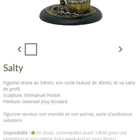
Salty
Figurine résine au 54mm, son socle texturé de 40mm, et sa carte
de profil.
Sculpture: Emmanuel Pontié.
Peinture: Gwenaël Jouy-Boulard.
Figurine vendue non montée et non peinte, socle d'ambiance
aléatoire.
Disponibilité :
En stock, commandez avant 14h00 pour une
expédition le jour même (hors week-end et jours fériés).