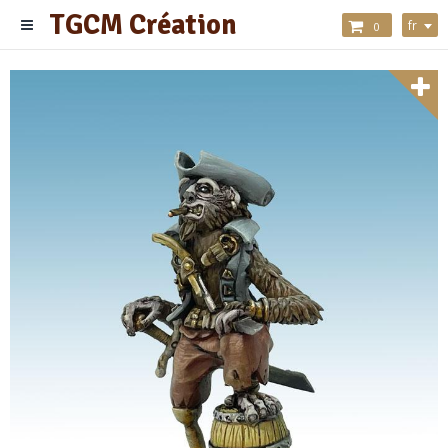
TGCM Création
fr
0