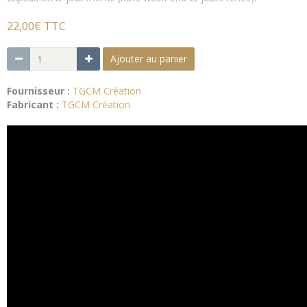
22,00€ TTC
Ajouter au panier
Fournisseur :
TGCM Création
Fabricant :
TGCM Création