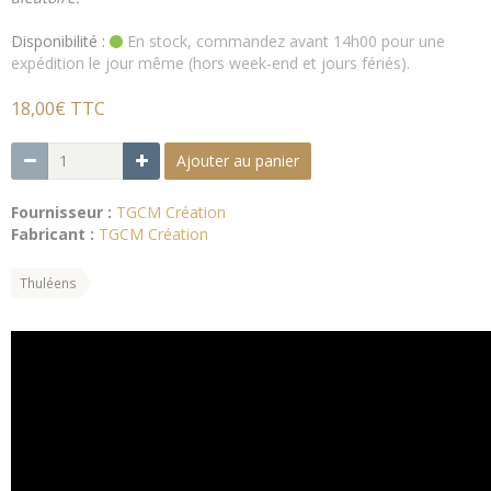
Disponibilité :
En stock, commandez avant 14h00 pour une
expédition le jour même (hors week-end et jours fériés).
18,00€ TTC
Ajouter au panier
Fournisseur :
TGCM Création
Fabricant :
TGCM Création
Thuléens