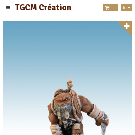
TGCM Création
fr
0