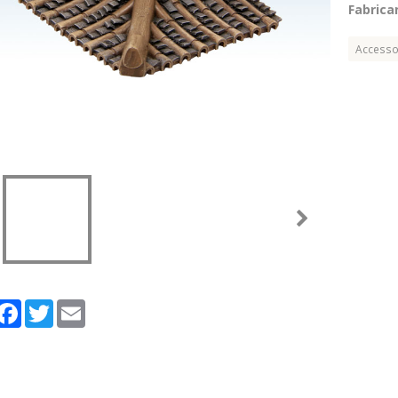
Fabrican
Accesso
artager
Facebook
Twitter
Email