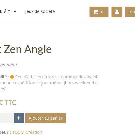
K-Â T
Jeux de société
fr
0
t Zen Angle
on peint.
lité :
Peu d'articles en stock, commandez avant
ur une expédition le jour même (hors week-end et
iés).
€ TTC
Ajouter au panier
seur :
TGCM Création