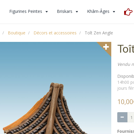
s
Figurines Peintes
Briskars
Khârn-Âges
Boutique
Décors et accessoires
Toît Zen Angle
Toî
Vendu n
Disponibi
14h00 po
jours fér
10,00
Fournis