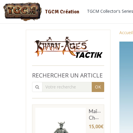
TGCM Collector's Serie
TGCM Création
Accueil
RECHERCHER UN ARTICLE
OK
Maître
Chevachier
15,00€
TTC