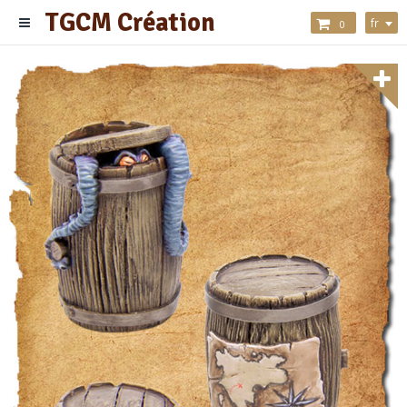
TGCM Création
fr
0