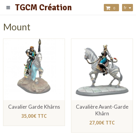
TGCM Création
fr
0
Mount
Cavalier Garde Khârns
Cavalière Avant-Garde
Khârn
35,00€ TTC
27,00€ TTC