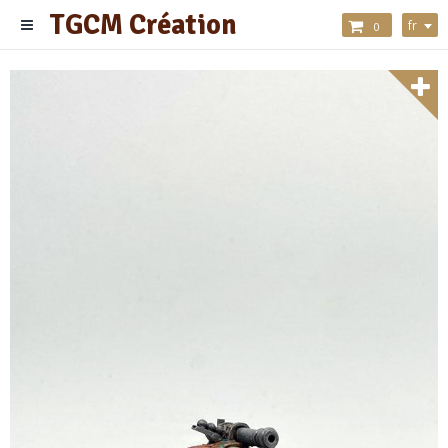
TGCM Création
fr
0