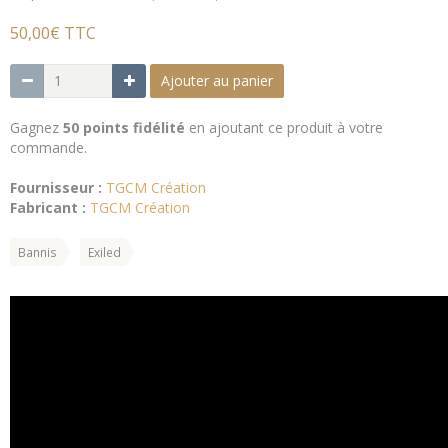
50,00€ TTC
Ajouter au panier
Gagnez
50 points fidélité
en ajoutant ce produit à votre
commande.
Fournisseur :
TGCM Création
Fabricant :
TGCM Création
Bannis
Exiled