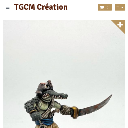
TGCM Création
fr
0