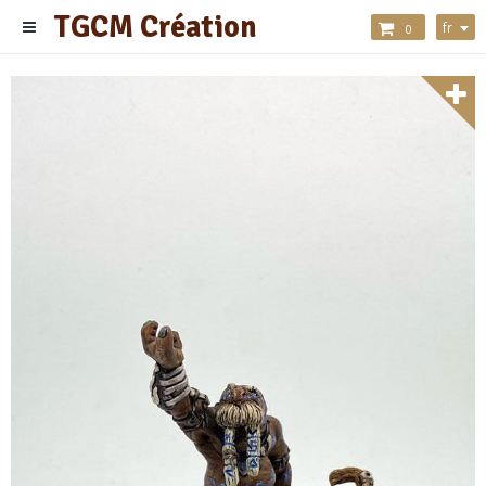
TGCM Création
fr
0