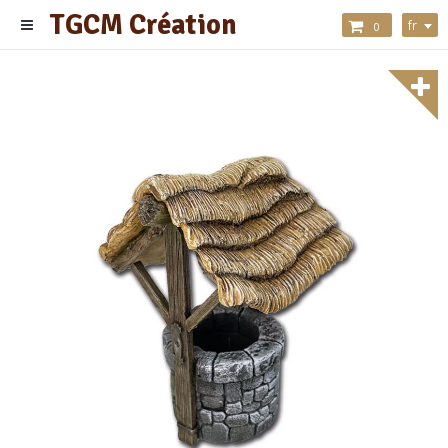
TGCM Création
fr
0