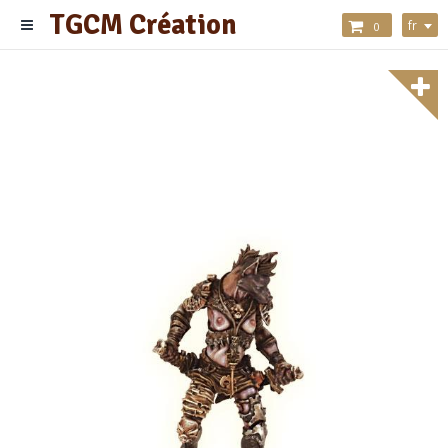
TGCM Création
fr
0