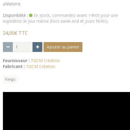
aléatoire.
Disponibilité :
En stock, commandez avant 14h00 pour une
expédition le jour même (hors week-end et jours fériés).
24,00€ TTC
Ajouter au panier
Fournisseur :
TGCM Création
Fabricant :
TGCM Création
Fangs