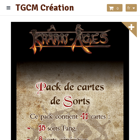
TGCM Création
fr
0