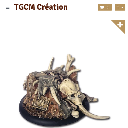
TGCM Création
fr
0