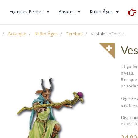
s
Figurines Peintes
Briskars
Khârn-Âges
Boutique
Khârn-Âges
Tembos
Vestale khémiste
Ves
1 figurin
niveau.
Bien que 
un socle
Figurine
aléatoire
Disponibi
expéditi
24,00