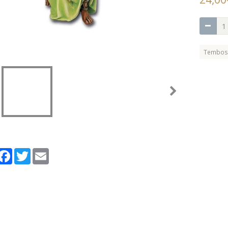
Tembos
artager
Facebook
Twitter
Email