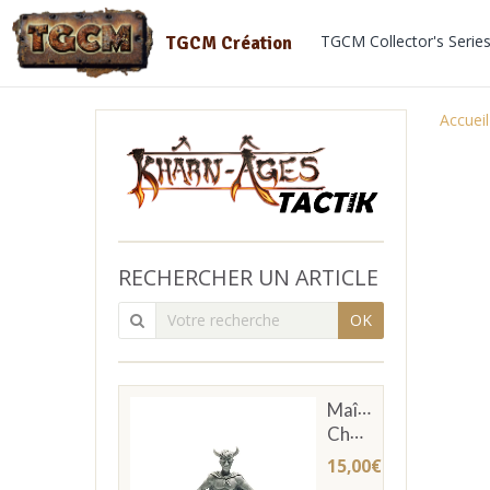
TGCM Collector's Serie
TGCM Création
Accueil
RECHERCHER UN ARTICLE
OK
Maître
Chevachier
15,00€
TTC