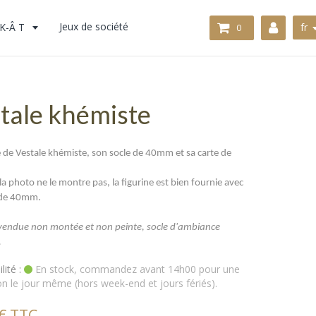
K-Â T
Jeux de société
fr
0
tale khémiste
e de Vestale khémiste, son socle de 40mm et sa carte de
la photo ne le montre pas, la figurine est bien fournie avec
 de 40mm.
 vendue non montée et non peinte, socle d'ambiance
.
lité :
En stock, commandez avant 14h00 pour une
on le jour même (hors week-end et jours fériés).
€ TTC