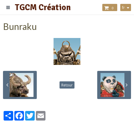
TGCM Création
fr
0
Bunraku
Retour
Partager
Facebook
Twitter
Email