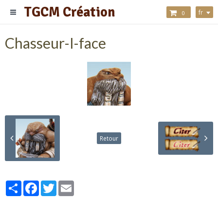
TGCM Création
fr
0
Chasseur-I-face
Retour
Partager
Facebook
Twitter
Email