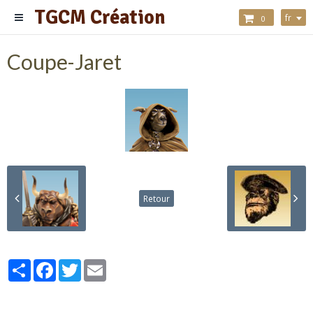
TGCM Création
fr
0
Coupe-Jaret
Retour
Partager
Facebook
Twitter
Email