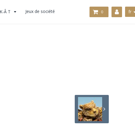
K-Â T
Jeux de société
fr
0