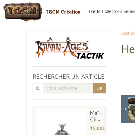
TGCM Collector's Serie
TGCM Création
Accueil
He
RECHERCHER UN ARTICLE
OK
Maître
Chevachier
15,00€
TTC