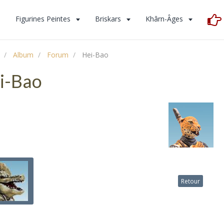
s
Figurines Peintes
Briskars
Khârn-Âges
Album
Forum
Hei-Bao
i-Bao
Retour