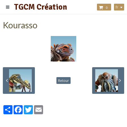
TGCM Création
fr
0
Kourasso
Retour
Partager
Facebook
Twitter
Email