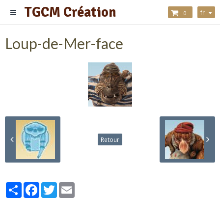
TGCM Création
fr
0
Loup-de-Mer-face
Retour
Partager
Facebook
Twitter
Email