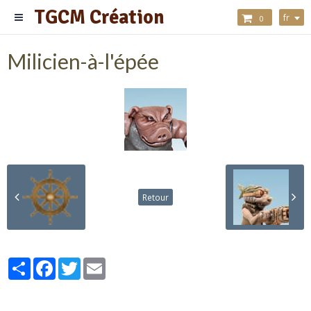
TGCM Création
fr
0
Milicien-à-l'épée
Retour
Partager
Facebook
Twitter
Email