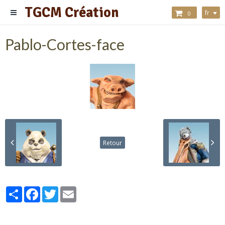
TGCM Création
fr
0
Pablo-Cortes-face
Retour
Partager
Facebook
Twitter
Email