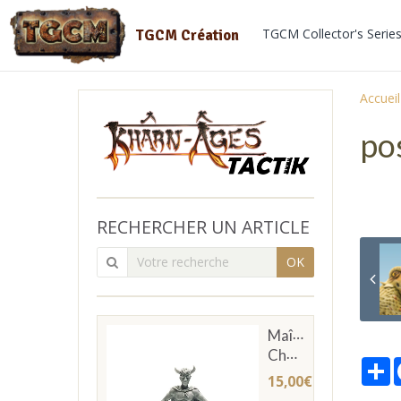
TGCM Collector's Serie
TGCM Création
Accueil
pos
RECHERCHER UN ARTICLE
OK
Maître
Chevachier
P
15,00€
TTC