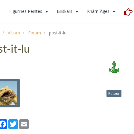
s
Figurines Peintes
Briskars
Khârn-Âges
Album
Forum
post-it-lu
t-it-lu
Retour
artager
Facebook
Twitter
Email