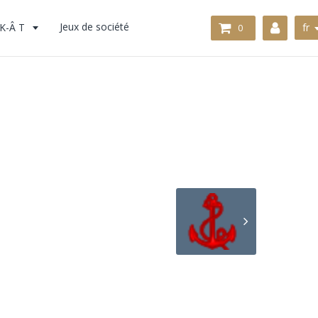
K-Â T
Jeux de société
fr
0