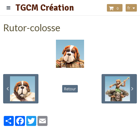
TGCM Création
fr
0
Rutor-colosse
Retour
Partager
Facebook
Twitter
Email