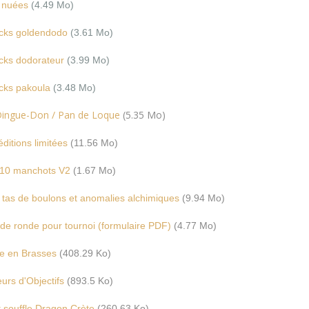
 nuées
(4.49 Mo)
cks goldendodo
(3.61 Mo)
cks dodorateur
(3.99 Mo)
cks pakoula
(3.48 M
o)
 Dingue-Don / Pan de Loque
(5.35 Mo)
 éditions limitées
(11.56 Mo)
10 manchots V2
(1.67 Mo)
 tas de boulons et anomalies alchimiques
(9.94 Mo)
 de ronde pour tournoi
(formulaire PDF)
(4.77 Mo)
te en Brasses
(408.29 Ko)
urs d'Objectifs
(893.5 Ko)
 souffle Dragon Crète
(260.63 Ko)