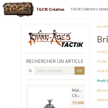
TGCM Collector's Serie
TGCM Création
Accueil
Bri
Profil
RECHERCHER UN ARTICLE
Profil
OK
Profil 
Profil 
Maître
Mement
Chevachier
Memen
15,00€
TTC