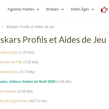
s
Figurines Peintes
Briskars
Khârn-Âges
Briskars Profils et Aides de Jeu
skars Profils et Aides de Jeu
 Dodossegor
(1.29 Mo)
s Dodos de Pâk
(3.05 Mo)
Terrible Dams
(3.73 Mo)
Isatis, édition limitée de Noël 2025
(2.66 Mo)
o briskars
(2.44 Mo)
to pictogrammes
(907.13 Ko)