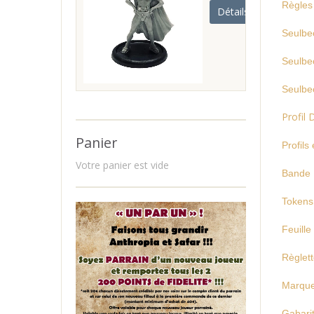
R
ègles
Détails
Seulbe
Seulbe
Seulbe
Profil
Panier
Profils
Votre panier est vide
Bande 
Tokens
Feuille
Règlet
Marque
Gabarit