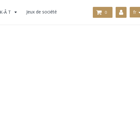
K-Â T
Jeux de société
fr
0