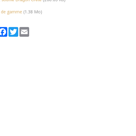
s de gamme
(1.38 Mo)
artager
Facebook
Twitter
Email